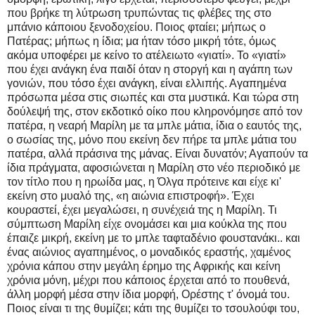
που βρήκε τη λύτρωση τρυπώντας τις φλέβες της στο
μπάνιο κάποιου ξενοδοχείου. Ποιος φταίει; μήπως ο
Πατέρας; μήπως η ίδια; μα ήταν τόσο μικρή τότε, όμως
ακόμα υποφέρει με κείνο το ατέλειωτο «γιατί». Το «γιατί»
που έχει ανάγκη ένα παιδί όταν η στοργή και η αγάπη των
γονιών, που τόσο έχει ανάγκη, είναι ελλιπής. Αγαπημένα
πρόσωπα μέσα στις σιωπές και στα μυστικά. Και τώρα στη
δούλεψή της, στον εκδοτικό οίκο που κληρονόμησε από τον
πατέρα, η νεαρή Μαρίλη με τα μπλε μάτια, ίδια ο εαυτός της,
ο σωσίας της, μόνο που εκείνη δεν πήρε τα μπλε μάτια του
πατέρα, αλλά πράσινα της μάνας. Είναι δυνατόν; Αγαπούν τα
ίδια πράγματα, αφοσιώνεται η Μαρίλη στο νέο περιοδικό με
τον τίτλο που η ηρωίδα μας, η Όλγα πρότεινε και είχε κι'
εκείνη στο μυαλό της, «η αιώνια επιστροφή». Έχει
κουραστεί, έχει μεγαλώσει, η συνέχειά της η Μαρίλη. Τι
σύμπτωση Μαρίλη είχε ονομάσει και μια κούκλα της που
έπαιζε μικρή, εκείνη με το μπλε ταφταδένιο φουστανάκι.. και
ένας αιώνιος αγαπημένος, ο μοναδικός εραστής, χαμένος
χρόνια κάπου στην μεγάλη έρημο της Αφρικής και κείνη
χρόνια μόνη, μέχρι που κάποιος έρχεται από το πουθενά,
άλλη μορφή μέσα στην ίδια μορφή, Ορέστης τ' όνομά του.
Ποιος είναι τι της θυμίζει; κάτι της θυμίζει το τσουλούφι του,