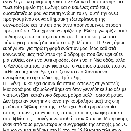
έναν λόγο : να μιλήσουμε για την «Αιώνια Επιστροφή» , το
τελευταίο βιβλίο της Ελένης και ο καθένας από τους
ομοτράπεζους μου να πει τη γνώμη του γι αυτή την άνευ
προηγουμένου συναισθηματική εξωτερίκευση της
συγγραφέως και την επίσης άνευ προηγουμένου στροφή
προς τα έσω. Οσα χρόνια γνωρίζω την Ελένη, γνωρίζω αυτό
το διαρκές έσω και τόχα αποδεχτεί. Γι αυτό και μιλούσα
πάντα για μουσική δωματίου στα βιβλία της..Η Ελένη, όμως,
εκρήγνυται για πρώτη φορά ενώπιον μας. Μας καθιστά
κοινωνούς μιας πολύπλοκης διαδρομής που δεν έχει ούτε
μια ευθεία, δεν είναι Αττική οδός, δεν είναι η Νέα οδός, αλλά
ο Αχλαδόκαμπος, ο ανηφορικός, ο γεμάτος στροφές που σε
πεθαίνει μέχρι να βγεις στο ξέφωτο στο Χάνι και να
αντικρίσεις το οροπέδιο της Τρίπολης.
Η Ελένη Γκίκα έχει αδυναμία στους Ιάπωνες συγγραφείς.
Μια φορά μου εξομολογήθηκε ότι όταν γεννήθηκε έμοιαζε με
γιαπωνεζάκι, κατάλευκο δέρμα, μαύρο μαλλί, σχιστά μάτια.
Δεν ξέρω αν αυτή την εικόνα την κουβάλησε μαζί της στη
μετέπειτα βιβλιομανία της, αλλά έχει ιδιαίτερη αδυναμία
στους Ιάπωνες συγγραφείς, στους οποίους αναφέρεται και
στο βιβλίο της. Επιλέγω να σταθώ στον Χαρούκι Μουρακάμι,
έναν από τους μεγαλύτερους συγγραφείς της εποχής μας . Ο
Μουρακάμι γεννήθηκε στο Κιότο, το 1949 και το τελευταίο