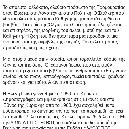
Το απόλυτο, αλλόκοτο, ολέθριο πρόσωπο της Τρομοκρατίας
στον Έρωτα, στη Λογοτεχνία, στην Πολιτική. Ο Στάλκερ που
γίνεται ολοκαύτωμα και ο Καθηγητής, μπροστά στη Θυσία
βουβός. Η ιστορία της Όλγας, του Ορέστη που όλο χάνεται
και επιστρέφει, της Μαρίλης, του άλλου μισού της, και του
Καθηγητή. Η ζωή που δεν ήταν παρά μια προσδοκία, μια
αναμονή ετούτης ακριβώς της στιγμής. Το ατελεύτητο της
προσδοκίας και μιας σχέσης.
Μια ιστορία μέσα στην Ιστορία, και οι παράλληλοι κόσμοι της
τέχνης και της ζωής. Οι χάρτινοι ήρωες που αποκτούν
υπόσταση έξω από το βιβλίο και οι άνθρωποι που θα γίνουν
σελίδα, γκρο πλαν, υστερόγραφο, τελεία και παύλα, χαμένος
χρόνος• και για τούτο, Αιώνια επιστροφή.
Η Ελένη Γκίκα γεννήθηκε το 1959 στο Κορωπί.
Δημοσιογράφος και βιβλιοκριτικός στις Εικόνες και στο
Έθνος της Κυριακής από το 1983, έχει ασχοληθεί με το
μυθιστόρημα, το διήγημα, την ποίηση, το παραμύθι, και έχει
επιμεληθεί βιβλία και σειρές. Κυκλοφορούν 26 βιβλία της. Με
την ΑΙΩΝΙΑ ΕΠΙΣΤΡΟΦΗ, το δωδέκατο μυθιστόρημά της,
ξεκινά τη συνεργασία της με τις Εκδόσεις ΨΥΧΟΓΙΟΣ.