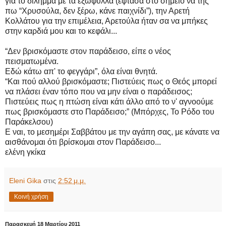
για το δίλημμα με τα εξώφυλλα (έφτασα στο σημείο να της
πω “Χρυσούλα, δεν ξέρω, κάνε παιχνίδι”), την Αρετή
Κολλάτου για την επιμέλεια, Αρετούλα ήταν σα να μπήκες
στην καρδιά μου και το κεφάλι...
“Δεν βρισκόμαστε στον παράδεισο, είπε ο νέος
πεισματωμένα.
Εδώ κάτω απ' το φεγγάρι”, όλα είναι θνητά.
“Και πού αλλού βρισκόμαστε; Πιστεύεις πως ο Θεός μπορεί
να πλάσει έναν τόπο που να μην είναι ο παράδεισος;
Πιστεύεις πως η πτώση είναι κάτι άλλο από το ν' αγνοούμε
πως βρισκόμαστε στο Παράδεισο;” (Μπόρχες, Το Ρόδο του
Παράκελσου)
Ε ναι, το μεσημέρι Σαββάτου με την αγάπη σας, με κάνατε να
αισθάνομαι ότι βρίσκομαι στον Παράδεισο...
ελένη γκίκα
Eleni Gika
στις
2:52 μ.μ.
Κοινή χρήση
Παρασκευή 18 Μαρτίου 2011