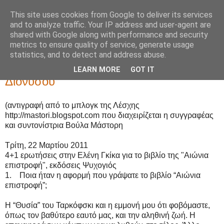
This site uses cookies from Google to deliver its services
Ελένη Γκίκα
and to analyze traffic. Your IP address and user-agent are
shared with Google along with performance and security
metrics to ensure quality of service, generate usage
statistics, and to detect and address abuse.
Τετάρτη 23 Μαρτίου 2011
Τρίτη απόγευμα στη Λέσχη Ανάγνωσης
LEARN MORE
GOT IT
Διονύσου
(αντιγραφή από το μπλογκ της Λέσχης
http://mastori.blogspot.com που διαχειρίζεται η συγγραφέας
και συντονίστρια Βούλα Μάστορη
Tρίτη, 22 Μαρτίου 2011
4+1 ερωτήσεις στην Ελένη Γκίκα για το βιβλίο της "Αιώνια
επιστροφή", εκδόσεις Ψυχογιός
1. Ποια ήταν η αφορμή που γράψατε το βιβλίο “Αιώνια
επιστροφή”;
Η “Θυσία” του Ταρκόφσκι και η εμμονή μου ότι φοβόμαστε,
όπως τον βαθύτερο εαυτό μας, και την αληθινή ζωή. Η