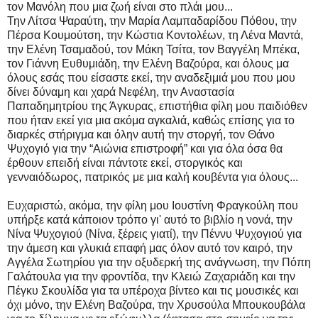
τον Μανόλη που μια ζωή είναι στο πλάι μου...
Την Λίτσα Ψαραύτη, την Μαρία Λαμπαδαρίδου Πόθου, την
Πέρσα Κουμούτση, την Κώστια Κοντολέων, τη Λένα Μαντά,
την Ελένη Τσαμαδού, τον Μάκη Τσίτα, τον Βαγγέλη Μπέκα,
τον Γιάννη Ευθυμιάδη, την Ελένη Βαζούρα, και όλους μα
όλους εσάς που είσαστε εκεί, την αναδεξιμιά μου που μου
δίνει δύναμη και χαρά Νεφέλη, την Αναστασία
Παπαδημητρίου της Άγκυρας, επιστήθια φίλη μου παιδιόθεν
που ήταν εκεί για μια ακόμα αγκαλιά, καθώς επίσης για το
διαρκές στήριγμα και όλην αυτή την στοργή, τον Θάνο
Ψυχογιό για την “Αιώνια επιστροφή” και για όλα όσα θα
έρθουν επειδή είναι πάντοτε εκεί, στοργικός και
γενναιόδωρος, πατρικός με μια καλή κουβέντα για όλους...
Ευχαριστώ, ακόμα, την φίλη μου Ιουστίνη Φραγκούλη που
υπήρξε κατά κάποιον τρόπο γι' αυτό το βιβλίο η νονά, την
Νίνα Ψυχογιού (Νίνα, ξέρεις γιατί), την Πέννυ Ψυχογιού για
την άμεση και γλυκιά επαφή μας όλον αυτό τον καιρό, την
Αγγέλα Σωτηρίου για την οξυδερκή της ανάγνωση, την Πόπη
Γαλάτουλα για την φροντίδα, την Κλειώ Ζαχαριάδη και την
Πέγκυ Σκουλίδα για τα υπέροχα βίντεο και τις μουσικές και
όχι μόνο, την Ελένη Βαζούρα, την Χρυσούλα Μπουκουβάλα