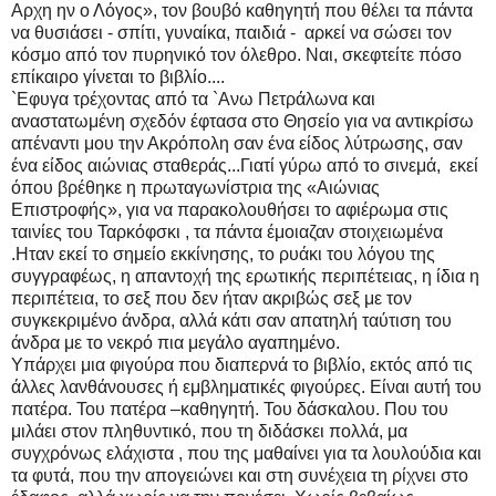
Αρχη ην ο Λόγος», τον βουβό καθηγητή που θέλει τα πάντα
να θυσιάσει - σπίτι, γυναίκα, παιδιά - αρκεί να σώσει τον
κόσμο από τον πυρηνικό τον όλεθρο. Ναι, σκεφτείτε πόσο
επίκαιρο γίνεται το βιβλίο....
`Εφυγα τρέχοντας από τα `Ανω Πετράλωνα και
αναστατωμένη σχεδόν έφτασα στο Θησείο για να αντικρίσω
απέναντι μου την Ακρόπολη σαν ένα είδος λύτρωσης, σαν
ένα είδος αιώνιας σταθεράς...Γιατί γύρω από το σινεμά, εκεί
όπου βρέθηκε η πρωταγωνίστρια της «Αιώνιας
Επιστροφής», για να παρακολουθήσει το αφιέρωμα στις
ταινίες του Ταρκόφσκι , τα πάντα έμοιαζαν στοιχειωμένα
.Ηταν εκεί το σημείο εκκίνησης, το ρυάκι του λόγου της
συγγραφέως, η απαντοχή της ερωτικής περιπέτειας, η ίδια η
περιπέτεια, το σεξ που δεν ήταν ακριβώς σεξ με τον
συγκεκριμένο άνδρα, αλλά κάτι σαν απατηλή ταύτιση του
άνδρα με το νεκρό πια μεγάλο αγαπημένο.
Υπάρχει μια φιγούρα που διαπερνά το βιβλίο, εκτός από τις
άλλες λανθάνουσες ή εμβληματικές φιγούρες. Είναι αυτή του
πατέρα. Του πατέρα –καθηγητή. Του δάσκαλου. Που του
μιλάει στον πληθυντικό, που τη διδάσκει πολλά, μα
συγχρόνως ελάχιστα , που της μαθαίνει για τα λουλούδια και
τα φυτά, που την απογειώνει και στη συνέχεια τη ρίχνει στο