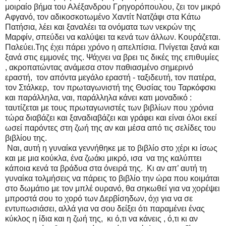
μοιραίο βήμα του Αλέξανδρου Γρηγορόπουλου, ζει τον μικρό
Αφγανό, τον αδικοσκοτωμένο Χαντίτ Νατζάφι στα Κάτω
Πατήσια, λέει και ξαναλέει τα ονόματα των νεκρών της
Μαρφίν, σπεύδει να καλύψει τα κενά των άλλων. Κουράζεται.
Παλεύει.Της έχει πάρει χρόνο η απελπίσια. Πνίγεται ξανά και
ξανά στις εμμονές της. Ψάχνει να βρει τις δικές της επιθυμίες
, ακροπατώντας ανάμεσα στον παθιασμένο σημερινό
εραστή, τον απόντα μεγάλο εραστή - ταξιδευτή, τον πατέρα,
τον Στάλκερ, τον πρωταγωνιστή της Θυσίας του Ταρκόφσκι
και παράλληλα, ναι, παράλληλα κάνει κατι μοναδικό :
ταυτίζεται με τους πρωταγωνιστές των βιβλίων που χρόνια
τώρα διαβάζει και ξαναδιαβάζει και γράφει και είναι όλοι εκεί
ωσεί παρόντες στη ζωή της αν και μέσα από τις σελίδες του
βιβλίου της.
Ναι, αυτή η γυναίκα γεννήθηκε με το βιβλίο στο χέρι κι ίσως
και με μια κούκλα, ένα ζωάκι μικρό, ισα να της καλύπτει
κάποια κενά τα βράδυα στα όνειρά της. Κι αν απ’ αυτή τη
γυναίκα τολμήσεις να πάρεις το βιβλίο την ώρα που κοιμάται
στο δωμάτιο με τον μπλέ ουρανό, θα σηκωθεί για να χορέψει
μπροστά σου το χορό των Δερβίσηδων, όχι για να σε
εντυπωσιάσει, αλλά για να σου δείξει ότι παραμένει ένας
κύκλος η ίδια και η ζωή της, κι ό,τι να κάνεις , ό,τι κι αν