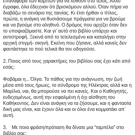
επαναφορά των κόμπων για να λυθούν στο τέλος. Άλλο
έγραφα, όλα έδειχναν ότι βρισκόμουν αλλού. Όταν πήρα να
διαβάζω το σενάριο της ταινίας. Κι έτσι ήρθαν ο τίτλος,
πρώτα, η ανάγκη να θυσιάσουμε πράγματα για να βρούμε
και να βγούμε στο αληθινό. Ο δρόμος που αρχίζει όταν δεν
το υποψιαζόμαστε. Και γι' αυτό στο βιβλίο υπάρχει και
αντιστροφή. Ξεκινά από το τετελεσμένο και καταλήγει στην
αρχική στιγμή- σκηνή. Εκείνη που ζήσανε, αλλά κανείς δεν
φαντάστηκε το πού τελικά θα τον οδηγούσε.
2. Ποιος από τους χαρακτήρες του βιβλίου σας έχει κάτι από
εσάς;
Φοβάμαι η... Όλγα. Το πάθος για την ανάγνωση, την ζωή
μέσα από τους ήρωες, το σύνδρομο της Ηλέκτρας αλλά και η
Μαρίλια, ναι, θα μπορούσε να πει κανείς. Και ο Καθηγητής,
ενδεχομένως, αυτή την εσφαλμένη ή όχι αίσθηση του
Καθήκοντος. Δεν είναι ανάγκη να τα ζήσουμε, και η φαντασία
δική μας είναι, και έχουν όλα και οι όλοι ένα κομματάκι απ'
αυτή.
3. Με ποια φράση/πρόταση θα δίνατε μια “ταμπέλα” στο
βιβλίο σας;