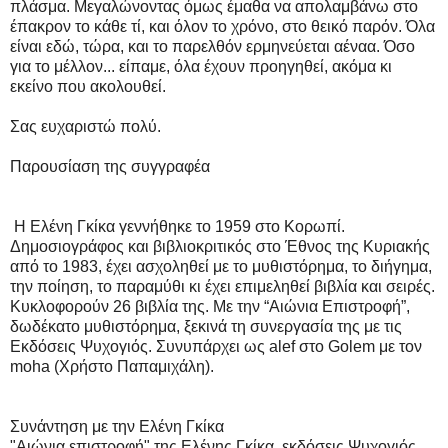
πλάσμα. Μεγαλώνοντας όμως έμαθα να απολαμβάνω στο
έπακρον το κάθε τί, και όλον το χρόνο, στο θεικό παρόν. Όλα
είναι εδώ, τώρα, και το παρελθόν ερμηνεύεται αέναα. Όσο
για το μέλλον... είπαμε, όλα έχουν προηγηθεί, ακόμα κι
εκείνο που ακολουθεί.
Σας ευχαριστώ πολύ.
Παρουσίαση της συγγραφέα
Η Ελένη Γκίκα γεννήθηκε το 1959 στο Κορωπί.
Δημοσιογράφος και βιβλιοκριτικός στο Έθνος της Κυριακής
από το 1983, έχει ασχοληθεί με το μυθιστόρημα, το διήγημα,
την ποίηση, το παραμύθι κι έχει επιμεληθεί βιβλία και σειρές.
Κυκλοφορούν 26 βιβλία της. Με την “Αιώνια Επιστροφή”,
δωδέκατο μυθιστόρημα, ξεκινά τη συνεργασία της με τις
Εκδόσεις Ψυχογιός. Συνυπάρχει ως alef στο Golem με τον
moha (Χρήστο Παπαμιχάλη).
Συνάντηση με την Ελένη Γκίκα
"Αιώνια επιστροφή" της Ελένης Γκίκα, εκδόσεις Ψυχογιός