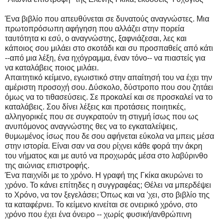
Ένα βιβλίο που απευθύνεται σε δυνατούς αναγνώστες. Μια
πρωτοπρόσωπη αφήγηση που αλλάζει στην πορεία
ταυτότητα κι εσύ, ο αναγνώστης, ξαφνιάζεσαι, λες και
κάποιος σου μιλάει στο σκοτάδι και συ προσπαθείς από κάτι
--από μια λέξη, ένα ηχόγραμμα, έναν τόνο-- να πιαστείς για
να καταλάβεις ποιος μιλάει.
Απαιτητικό κείμενο, εγωιστικό στην απαίτησή του να έχει την
αμέριστη προσοχή σου. Δύσκολο, δύστροπο που σου ζητάει
όμως να το τιθασεύσεις. Σε προκαλεί και σε προσκαλεί να το
καταλάβεις. Σου δίνει λέξεις και προτάσεις ποιητικές,
αλληγορικές που σε συγκρατούν τη στιγμή ίσως που ως
ανυπόμονος αναγνώστης θες να το εγκαταλείψεις,
θυμωμένος ίσως που δε σου αφήνεται εύκολα να μπεις μέσα
στην ιστορία. Είναι σαν να σου ρίχνει κάθε φορά την άκρη
του νήματος και με αυτό να προχωράς μέσα στο λαβύρινθο
της αιώνιας επιστροφής.
Ένα παιχνίδι με το χρόνο. Η γραφή της Γκίκα ακυρώνει το
χρόνο. Το κάνει επίτηδες η συγγραφέας; Θέλει να μπερδέψει
το Χρόνο, να τον ξεγελάσει; Όπως και να 'χει, στο βιβλίο της
τα καταφέρνει. Το κείμενο κινείται σε ονειρικό χρόνο, στο
χρόνο που έχει ένα όνειρο -- χωρίς φυσική/ανθρώπινη