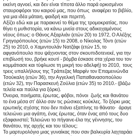
εκείνη αγνοεί, και δεν είναι τίποτα άλλο παρά ορκισμένοι
σταυροφόροι του καιρού μας, που όπως αναφέρει το βιβλίο,
για μια ιδέα μάταιη, φαιδρή και περιττή.
Αξίζει εδώ και με παρακινεί το θέμα της τρομοκρατίας, που
θίγει η μυθιστορία, να κάνω μνεία στους αδικοχαμένους
νέους όπως: ο Θάνος Αξαρλιάν (ετών 20) το 1972, Ο Αλέξης
Γρηγορόπουλος (ετών 15) το 2008, ο Νίκολας Τόντι (ετών
25) το 2010, ο Χαμιντουλάν Νατζάφι (ετών 15, το
αφγανόπουλο που ψάχνοντας στον σκουπιδοτενεκέ, για την
επιβίωσή του, βρήκε κουτί - βόμβα έσκασε στα χέρια του τον
κομμάτιασε και τύφλωσε τη μικρή του αδελφή) το 2010, τους
τρεις υπαλλήλους της Τράπεζας Μαρφίν τον Επαμεινώνδα
Τσούκαλη (ετών 36), την Αγγελική Παπαθανασοπούλου
(ετών 32), την Παρασκευή Ζούλια (ετών 35) το 2010.- (βάζω
τελεία και παύλα για ξόρκι).
Όνειρα, ποιήματα, έρωτας, φόβοι, πόνοι ζωής και θανάτου
το ένα μέσα στ' άλλο σαν τις ρώσικες κούκλες. Το ξόρκι μιας
ερωτικής σχέσης που δεν πιάνει εξαπίνης το θάνατο· άραγε
τελειώνει μια αγάπη, ένας έρωτας, όταν ένας από τους δυο
εξαφανιστεί; Τελειώνει το πήγαινε-έλα της γέννησης, του
θανάτου, της αρχής και του τέλους;
Το μαρτυρολόγιο μιας γυναίκας που σαν βαλκυρία λαχταράει