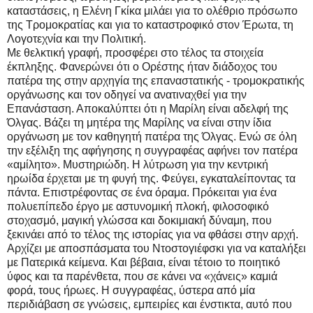
καταστάσεις, η Ελένη Γκίκα μιλάει για το ολέθριο πρόσωπο
της Τρομοκρατίας και για το καταστροφικό στον Έρωτα, τη
Λογοτεχνία και την Πολιτική.
Με θελκτική γραφή, προσφέρει στο τέλος τα στοιχεία
έκπληξης. Φανερώνει ότι ο Ορέστης ήταν διάδοχος του
πατέρα της στην αρχηγία της επαναστατικής - τρομοκρατικής
οργάνωσης και τον οδηγεί να ανατιναχθεί για την
Επανάσταση. Αποκαλύπτει ότι η Μαρίλη είναι αδελφή της
Όλγας. Βάζει τη μητέρα της Μαρίλης να είναι στην ίδια
οργάνωση με τον καθηγητή πατέρα της Όλγας. Ενώ σε όλη
την εξέλιξη της αφήγησης η συγγραφέας αφήνει τον πατέρα
«αμίλητο». Μυστηριώδη. Η λύτρωση για την κεντρική
ηρωίδα έρχεται με τη φυγή της. Φεύγει, εγκαταλείποντας τα
πάντα. Επιστρέφοντας σε ένα όραμα. Πρόκειται για ένα
πολυεπίπεδο έργο με αστυνομική πλοκή, φιλοσοφικό
στοχασμό, μαγική γλώσσα και δοκιμιακή δύναμη, που
ξεκινάει από το τέλος της ιστορίας για να φθάσει στην αρχή.
Αρχίζει με αποσπάσματα του Ντοστογιέφσκι για να καταλήξει
με Πατερικά κείμενα. Και βέβαια, είναι τέτοιο το ποιητικό
ύφος και τα παρένθετα, που σε κάνει να «χάνεις» καμιά
φορά, τους ήρωες. Η συγγραφέας, ύστερα από μία
περιδιάβαση σε γνώσεις, εμπειρίες και ένστικτα, αυτό που