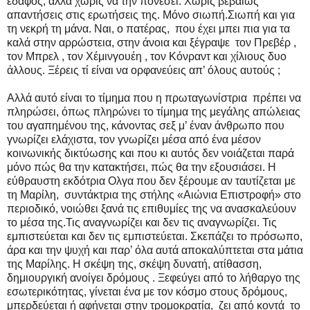
έδαφος, αλλά χωρίς να την πονέσει. Χωρίς βεβαίως
απαντήσεις στις ερωτήσεις της. Μόνο σιωπή.Σιωπή και για
τη νεκρή τη μάνα. Ναι, ο πατέρας, που έχει μπει πια για τα
καλά στην αρρώστεια, στην άνοια και ξέγραψε τον Πρεβέρ ,
τον Μπρελ , τον Χέμινγουέη , τον Κόνραντ και χίλιους δυο
άλλους. Ξέρεις τί είναι να ορφανεύεις απ’ όλους αυτούς ;
Αλλά αυτό είναι το τίμημα που η πρωταγωνίστρια πρέπει να
πληρώσει, όπως πληρώνει το τίμημα της μεγάλης απώλειας
του αγαπημένου της, κάνοντας σεξ μ’ έναν άνθρωπο που
γνωρίζει ελάχιστα, τον γνωρίζει μέσα από ένα μέσον
κοινωνικής δικτύωσης και που κι αυτός δεν νοιάζεται παρά
μόνο πώς θα την κατακτήσει, πώς θα την εξουσιάσει. Η
εύθραυστη εκδότρια Ολγα που δεν ξέρουμε αν ταυτίζεται με
τη Μαρίλη, συντάκτρια της στήλης «Αιώνια Επιστροφή» στο
περιοδικό, νοιώθει ξανά τις επιθυμίες της να ανασκαλεύουν
το μέσα της.Τις αναγνωρίζει και δεν τις αναγνωρίζει. Τις
εμπιστεύεται και δεν τις εμπιστεύεται. Σκεπάζει το πρόσωπο,
άρα και την ψυχή και παρ’ όλα αυτά αποκαλύπτεται στα μάτια
της Μαρίλης. Η σκέψη της, σκέψη δυνατή, ατίθασση,
δημιουργική ανοίγει δρόμους . Ξεφεύγει από το λήθαργο της
εσωτερικότητας, γίνεται ένα με τον κόσμο στους δρόμους,
μπερδεύεται ή αφήνεται στην τρομοκρατία, ζει από κοντά το