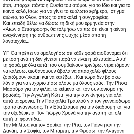
έτσι, υπάρχει πάντα η Θυσία του ατόμου για το ίδιο και για το
κοινό καλό, ίσως για να γίνει το ευάλωτο εφήμερο, στίγμα
αιώνιο, το Ολον, όπως το αποκαλεί η συγγραφέας.
Και επειδή θέλω να δώσω τη δική μου ερμηνεία στην
«Αιώνια Επιστροφή», θα τολμήσω να πω ότι είναι η αέναη
αναγέννηση της ανθρώπινης ψυχής μέσα από τη
λογοτεχνία...
ΥΓ. Θα πρέπει να ομολογήσω ότι κάθε φορά αισθάνομαι ότι
με τόση αγάπη δεν γίνεται παρά να είναι η τελευταία... Αυτή
τη φορά, με όλα αυτά που συμβαίνουν τριγύρω, ντρεπόμουν
να καλέσω, αισθανόμουν άβολα να απασχολώ φίλους,
ζοριζόμουν ακόμη και να κατέβω... Και τώρα δεν βρίσκω
λόγια για να ευχαριστήσω όλους μα όλους εσάς. Την Ρίτσα
Μασούρα για την φιλία, το κείμενο και τον συντονισμό της
βραδιάς. Την Αγγελική Κώττη για την συγκίνηση, για όλα
αυτά τα χρόνια. Την Πασχαλία Τραυλού για τον γενναιόδωρο
τρόπο ανάγνωσης. Την Εύα Στάμου για την διαδρομή και για
την οξυδέρκεια. Τον Γιώργο Χρονά για την αγάπη και όλη
αυτή τη φροντίδα...
Την Μηλίτσα και τον Ερρίκο, την Ρίτα, τον Γιάννη και την
Δανάη, την Σοφία, τον Μπάμπη, την Φρόσω, την Αντιγόνη,