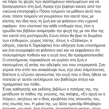
να πάρει τις ψυχές των αγαπημένων σκοτωμένων για να
ξαναγυρίσουν στη ζωή. Άραγε έχει ξεφύγει κανείς από την
«αιώνια επιστροφή;» Πόσοι τολμούν να μάθουν αυτό που
είναι, πόσοι τολμούν να γνωρίσουν τον εαυτό τους με
κόστος την ίδια τους τη ζωή και να φτάσουν στη «χρυσή
σφαίρα» που υλοποιεί την κάθε επιθυμία τους; έτσι η
ηρωίδα του βιβλίου αναμετράει την ψυχή της με τον ίδιο της
τον εαυτό στη μυστηριώδη Ζώνη όπου θα βρει το δωμάτιο
των επιθυμιών, χώρος πίστης. όπως ο «Στάλκερ», ο
οδηγός, (ταινία Α.Ταρκόφσκι) που οδήγησε έναν επιστήμονα
και ένα συγγραφέα να φτάσουν εκεί και να εκφράσουν ότι
πολυτιμότερο ποθούν και η ευχή τους θα πραγματοποιηθεί.
Ο επιστήμονας παρακάλεσε να γυρίσει στη ζωή ο
σκοτωμένος εξ αιτίας του αδελφός του που υπεραγαπά. Σαν
γύρισε στο σπίτι του ανακάλυψε πως είχε γίνει πάμπλουτος.
Βλέπετε η «Ζώνη» αγνοώντας την ευχή που ο ίδιος ήθελε να
πιστεύει γι' αυτόν εκπλήρωσε τον βαθύτερο στόχο και
πραγματικό του πόθο..
Ένας καθηγητής και εκδότης βιβλίων ο πατέρας της, της
μετάδωσε το πάθος της γνώσης, της σκέψης, «Εν αρχή ην ο
Λόγος», ασχέτως αν ο ίδιος κρυβόταν στις απουσίες του,
στις σιωπές του. Η μάνα της, ως άλλη «μαντάμ Μποβαρί»
όμορφη, ερωτική, λίγο έρχεται, περισσότερο φεύγει, μέχρι