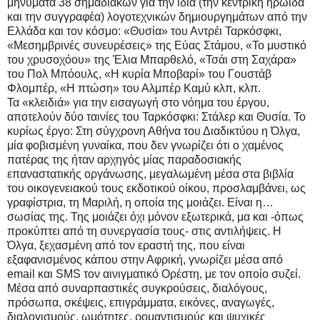
μηνύματα 38 σημαδιακών για την ίδια (την κεντρική ηρωίδα
και την συγγραφέα) λογοτεχνικών δημιουργημάτων από την
Ελλάδα και τον κόσμο: «Θυσία» του Αντρέι Ταρκόσφκι,
«Μεσημβρινές συνευρέσεις» της Εύας Στάμου, «Το μυστικό
του χρυσοχόου» της Έλια Μπαρθελό, «Τσάι στη Σαχάρα»
του Πολ Μπόουλς, «Η κυρία Μποβαρί» του Γουστάβ
Φλομπέρ, «Η πτώση» του Αλμπέρ Καμύ κλπ, κλπ.
Τα «κλειδιά» για την εισαγωγή στο νόημα του έργου,
αποτελούν δύο ταινίες του Ταρκόσφκι: Στάλερ και Θυσία. Το
κυρίως έργο: Στη σύγχρονη Αθήνα του Διαδικτύου η Όλγα,
μία φοβισμένη γυναίκα, που δεν γνωρίζει ότι ο χαμένος
πατέρας της ήταν αρχηγός μίας παραδοσιακής
επαναστατικής οργάνωσης, μεγαλωμένη μέσα στα βιβλία
του οικογενειακού τους εκδοτικού οίκου, προσλαμβάνει, ως
γραφίστρια, τη Μαριλή, η οποία της μοιάζει. Είναι η…
σωσίας της. Της μοιάζει όχι μόνον εξωτερικά, μα και -όπως
προκύπτει από τη συνεργασία τους- στις αντιλήψεις. Η
Όλγα, ξεχασμένη από τον εραστή της, που είναι
εξαφανισμένος κάπου στην Αφρική, γνωρίζει μέσα από
email και SMS τον αινιγματικό Ορέστη, με τον οποίο συζεί.
Μέσα από συναρπαστικές συγκρούσεις, διαλόγους,
πρόσωπα, σκέψεις, επιγράμματα, εικόνες, αναγωγές,
διαλογισμούς, ωμότητες, ρομαντισμούς και ψυχικές