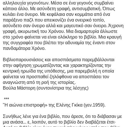
αλληλουχία γεγονότων. Μέσα σε ένα γεγονός συμβαίνει
κάποιο άλλο. Με ασύνδετη γραφή, αντισυμβατική. Όπως
κυλάει ένα όνειρο. Με κεφάλαια σαν κομμάτια από ένα
παράξενο παζλ που απεικονίζει ένα ονειρικό τοπίο,
ασύνδετο σαν όνειρο αλλά και μαγευτικό σαν όνειρο. Άχρονη
γραφή, ακυρωτική του Χρόνου. Μια διαμαρτυρία άλλωστε
στο χρόνο φαίνεται να είναι ολόκληρο το βιβλίο. Μια κραυγή
της συγγραφέα που βλέπει την αδυναμία της έναντι στον
πανδαμάτορα Χρόνο.
Βιβλιοπαρουσιάσεις και αποσπάσματα παρεμβάλλονται
στην αφήγηση χρωματίζοντας και χαρακτηρίζοντας την
κεντρική ηρωίδα της υπόθεσης, μια παρεμβολή η οποία
φαίνεται να προσπαθεί ζηλόφθονα να αποσπάσει τον
αναγνώστη από τη ροή της ιστορίας.
Βούλα Μάστορη (συντονίστρια της λέσχης)
***
"Η αιώνια επιστροφή» της Ελένης Γκίκα (γεν.1959).
Συνήθως λένε για ένα βιβλίο, που άρεσε, ότι το διάβασαν με
μια ανάσα... ε, λοιπόν, αυτό το βιβλίο δεν διαβάζεται έτσι·