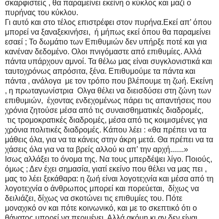
σκαρφιστείς , θα παραμείνει εκείνη ο κύκλος και μαζί ο
πυρήνας του κύκλου.
Γι αυτό και στο τέλος επιστρέφει στον πυρήνα.Εκεί απ’ όπου
μπορεί να ξαναξεκινήσει, ή μήπως εκεί όπου θα παραμείνει
εσαεί ; Το δωμάτιο των Επιθυμιών δεν υπήρξε ποτέ και για
κανέναν δεδομένο. Ολοι πνιγόμαστε από επιθυμίες. Αλλά
πάντα υπάρχουν αμνοί. Τα θέλω μας είναι συγκλονιστικά και
ταυτοχρόνως απρόσιτα, ξένα. Επιθυμούμε τα πάντα και
πάντα , ανάλογα με τον τρόπο που βλέπουμε τη ζωή. Εκείνη
, η πρωταγωνίστρια Ολγα θέλει να διεισδύσει στη ζώνη των
επιθυμιών, έχοντας ενδεχομένως πάρει τις απαντήσεις που
χρόνια ζητούσε μέσα από τις συναισθηματικές διαδρομές,
τις τρομοκρατικές διαδρομές, μέσα από τις κοιμισμένες για
χρόνια πολιτικές διαδρομές. Κάπου λέει : «θα πρέπει να τα
μάθεις όλα, για να τα κάνεις στην άκρη μετά. Θα πρέπει να τα
χάσεις όλα για να τα βρείς αλλού κι απ’ την αρχή.......»
Ισως αλλάξει το όνομα της. Να τους μπερδέψει λίγο. Ποιούς,
όμως ; Δεν έχει σημασία, γιατί εκείνο που θέλει να μας πει ,
μας το λέει ξεκάθαρα: η ζωή είναι λογοτεχνία και μέσα από τη
λογοτεχνία ο άνθρωπος μπορεί και πορεύεται, δίχως να
δειλιάζει, δίχως να σκοτώνει τις επιθυμίες του. Πότε
μοναχικό ον και πότε κοινωνικό, και με το σκεπτικό ότι ο
θάνατος μπορεί να περιμένει. Αλλά ακόμη κι αν δεν είναι