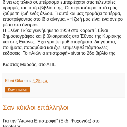
δίνει ως τελικό συμπέρασμα εμπεριέχεται στις τελευταίες
γραμμές του υπέρ-βιβλίου της: Οι περισσότεροι από εμάς
ζούμε τη ζωή ενός άλλου. Γι αυτό και μας τρομάζει το τέρμα,
επιστρέφοντας στο ίδιο αίνιγμα. «Η ζωή μας είναι ένα όνειρο
μέσα στο όνειρο».
Η Ελένη Γκίκα γεννήθηκε το 1959 στο Κορωπί. Είναι
δημοσιογράφος και βιβλιοκριτικός στο Έθνος της Κυριακής
και στις Εικόνες. Έχει γράψει μυθιστορήματα, διηγήματα,
ποιήματα, παραμύθια και έχει επιμεληθεί πάμπολλες
εκδόσεις. Το «Αιώνια επιστροφή» είναι το 26ο βιβλίο της.
Κώστας Μαρδάς, στο ΑΠΕ
Eleni Gika
στις
4:25 μ.μ.
Κοινή χρήση
Σαν κύκλοι επάλληλοι
Για την “Αιώνια Επιστροφή” (Εκδ. Ψυχογιός) στο
BookBar