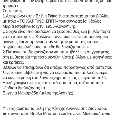
αντανάκλαση.. αν όνειρο.. μέσα σε όνειρο.. γι' αυτό ας μη μας
τρομάζει..
Σημειώσεις:
1.Αφιερώνω στην Ελένη Γκίκα ένα απόσπασμα του βιβλίου
με τίτλο «ΤΟ ΧΑΡΤΙΝΟ ΣΠΙΤΙ» του συγγραφέα Κάρλος
Μαρία Ντομίνγκες (γεν. 1955-Αργεντινή).
« Συχνά είναι πιο δύσκολο να ξεφορτωθείς ένα βιβλίο παρά
να το αποκτήσεις. Κολλάνε πάνω μας με ένα συμφωνητικό
ανάγκης και λησμονιάς, σαν να ήταν μάρτυρες κάποιας
στιγμής της ζωής μας που δε θα ξαναζήσουμε.»
2.Πιστεύω ότι δε χρειαζόταν να παρεμβάλλει η συγγραφέας
στη μυθιστορία της τόσο μεγάλη λίστα βιβλίων με εισηγήσεις
και κριτικές.
3.Θέλω να επισημάνω ότι απέχω παρασάγγες από αυτό που
λένε κριτική βιβλίων ή για να εκφραστώ πιο απλά δεν ξέρω
να κάνω κριτική στα λογοτεχνήματα κι ας τ ' αγαπώ πολύ.
Απλά γράφω σκέψεις απ' αυτά που πήρα, απ' αυτά που
κέρδισα διαβάζοντάς τα.
Ευγενία Μακαριάδη (μέλος της λέσχης)
ΥΓ. Ευχαριστώ τα μέλη της Λέσχης Ανάγνωσης Διονύσου,
τις συγγραφείς Βούλα Μάστορη και Ευγενία Μακαριάδη, για