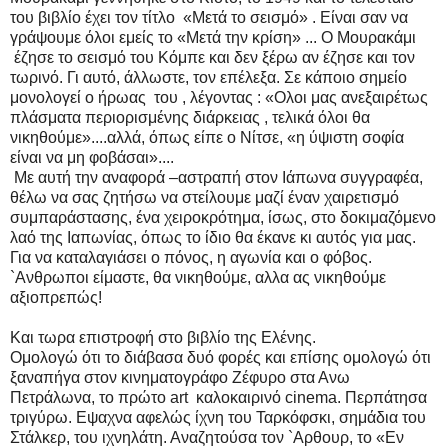
του βιβλίο έχει τον τίτλο «Μετά το σεισμό» . Είναι σαν να
γράψουμε όλοι εμείς το «Μετά την κρίση» ... Ο Μουρακάμι
έζησε το σεισμό του Κόμπε και δεν ξέρω αν έζησε και τον
τωρινό. Γι αυτό, άλλωστε, τον επέλεξα. Σε κάποιο σημείο
μονολογεί ο ήρωας του , λέγοντας : «Ολοι μας ανεξαιρέτως
πλάσματα περιορισμένης διάρκειας , τελικά όλοι θα
νικηθούμε»....αλλά, όπως είπε ο Νίτσε, «η ύψιστη σοφία
είναι να μη φοβάσαι»....
Με αυτή την αναφορά –αστραπή στον Ιάπωνα συγγραφέα,
θέλω να σας ζητήσω να στείλουμε μαζί έναν χαιρετισμό
συμπαράστασης, ένα χειροκρότημα, ίσως, στο δοκιμαζόμενο
λαό της Ιαπωνίας, όπως το ίδιο θα έκανε κι αυτός για μας.
Για να καταλαγιάσει ο πόνος, η αγωνία και ο φόβος.
`Ανθρωποι είμαστε, θα νικηθούμε, αλλα ας νικηθούμε
αξιοπρεπώς!
Και τωρα επιστροφή στο βιβλίο της Ελένης.
Ομολογώ ότι το διάβασα δυό φορές και επίσης ομολογώ ότι
ξαναπήγα στον κινηματογράφο Ζέφυρο στα Ανω
Πετράλωνα, το πρώτο art καλοκαιρινό cinema. Περπάτησα
τριγύρω. Εψαχνα αφελώς ίχνη του Ταρκόφσκι, σημάδια του
Στάλκερ, του ιχνηλάτη. Αναζητούσα τον `Αρθουρ, το «Εν