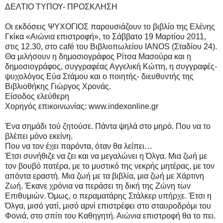
ΔΕΛΤΙΟ ΤΥΠΟΥ- ΠΡΟΣΚΛΗΣΗ
Οι εκδόσεις ΨΥΧΟΓΙΟΣ παρουσιάζουν το βιβλίο της Ελένης
Γκίκα «Αιώνια επιστροφή», το Σάββατο 19 Μαρτίου 2011,
στις 12.30, στο café του Βιβλιοπωλείου IANOS (Σταδίου 24).
Θα μιλήσουν η δημοσιογράφος Ρίτσα Μασούρα και η
δημοσιογράφος, συγγραφέας Αγγελική Κώττη, η συγγραφές-
ψυχολόγος Εύα Στάμου και ο ποιητής- διευθυντής της
Βιβλιοθήκης Γιώργος Χρονάς.
Είσοδος ελεύθερη
Χορηγός επικοινωνίας: www.indexonline.gr
Ένα σημάδι τού ζητούσε. Πάντα ψηλά στο μηρό. Που να το
βλέπει μόνο εκείνη.
Που να τον έχει παρόντα, όταν θα λείπει…
Έτσι συνήθιζε να ζει και να μεγαλώνει η Όλγα. Μια ζωή με
τον βουβό πατέρα, με το μυστικό της νεκρής μητέρας, με τον
απόντα εραστή. Μια ζωή με τα βιβλία, μια ζωή με Χάρτινη
Ζωή. Έκανε χρόνια να περάσει τη δική της Ζώνη των
Επιθυμιών. Όμως, ο περαματάρης Στάλκερ υπήρχε. Έτσι η
Όλγα, μισό γατί, μισό αρνί επιστρέφει στο σταυροδρόμι του
Φονιά, στο σπίτι του Καθηγητή. Αιώνια επιστροφή θα το πει.