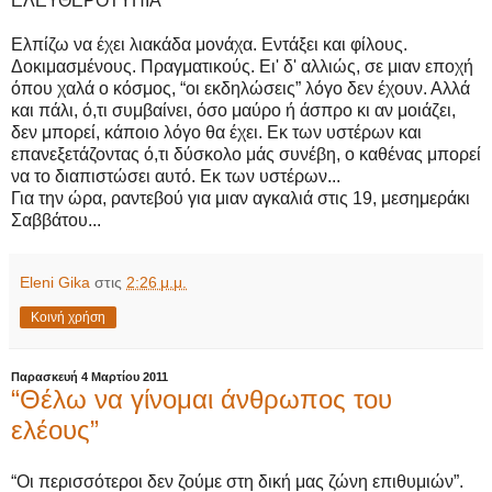
ΕΛΕΥΘΕΡΟΤΥΠΙΑ
Ελπίζω να έχει λιακάδα μονάχα. Εντάξει και φίλους.
Δοκιμασμένους. Πραγματικούς. Ει' δ' αλλιώς, σε μιαν εποχή
όπου χαλά ο κόσμος, “οι εκδηλώσεις” λόγο δεν έχουν. Αλλά
και πάλι, ό,τι συμβαίνει, όσο μαύρο ή άσπρο κι αν μοιάζει,
δεν μπορεί, κάποιο λόγο θα έχει. Εκ των υστέρων και
επανεξετάζοντας ό,τι δύσκολο μάς συνέβη, ο καθένας μπορεί
να το διαπιστώσει αυτό. Εκ των υστέρων...
Για την ώρα, ραντεβού για μιαν αγκαλιά στις 19, μεσημεράκι
Σαββάτου...
Eleni Gika
στις
2:26 μ.μ.
Κοινή χρήση
Παρασκευή 4 Μαρτίου 2011
“Θέλω να γίνομαι άνθρωπος του
ελέους”
“Οι περισσότεροι δεν ζούμε στη δική μας ζώνη επιθυμιών”.