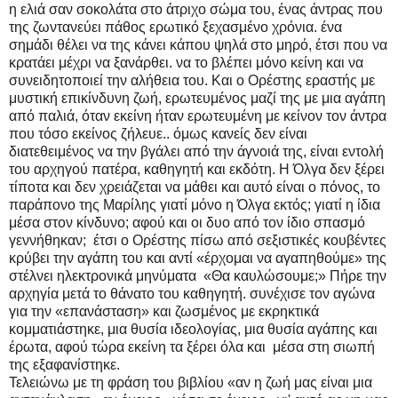
η ελιά σαν σοκολάτα στο άτριχο σώμα του, ένας άντρας που
της ζωντανεύει πάθος ερωτικό ξεχασμένο χρόνια. ένα
σημάδι θέλει να της κάνει κάπου ψηλά στο μηρό, έτσι που να
κρατάει μέχρι να ξανάρθει. να το βλέπει μόνο κείνη και να
συνειδητοποιεί την αλήθεια του. Και ο Ορέστης εραστής με
μυστική επικίνδυνη ζωή, ερωτευμένος μαζί της με μια αγάπη
από παλιά, όταν εκείνη ήταν ερωτευμένη με κείνον τον άντρα
που τόσο εκείνος ζήλευε.. όμως κανείς δεν είναι
διατεθειμένος να την βγάλει από την άγνοιά της, είναι εντολή
του αρχηγού πατέρα, καθηγητή και εκδότη. Η Όλγα δεν ξέρει
τίποτα και δεν χρειάζεται να μάθει και αυτό είναι ο πόνος, το
παράπονο της Μαρίλης γιατί μόνο η Όλγα εκτός; γιατί η ίδια
μέσα στον κίνδυνο; αφού και οι δυο από τον ίδιο σπασμό
γεννήθηκαν; έτσι ο Ορέστης πίσω από σεξιστικές κουβέντες
κρύβει την αγάπη του και αντί «έρχομαι να αγαπηθούμε» της
στέλνει ηλεκτρονικά μηνύματα «Θα καυλώσουμε;» Πήρε την
αρχηγία μετά το θάνατο του καθηγητή. συνέχισε τον αγώνα
για την «επανάσταση» και ζωσμένος με εκρηκτικά
κομματιάστηκε, μια θυσία ιδεολογίας, μια θυσία αγάπης και
έρωτα, αφού τώρα εκείνη τα ξέρει όλα και μέσα στη σιωπή
της εξαφανίστηκε.
Τελειώνω με τη φράση του βιβλίου «αν η ζωή μας είναι μια