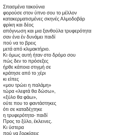
Σπασμένα τακούνια
φορούσε στον ύπνο σου το μέλλον
κατακερματισμένες σκηνές Αλμοδοβάρ
φρίκη και δέος
απόγνωση και μια ξανθούλα τρυφερότητα
σαν ένα έν δυνάμει παιδί
πού να το βρεις
μετά από κλιμακτήριο.
Κι όμως αυτή ήταν στο δρόμο σου
πώς δεν το πρόσεξες
ήρθε κάποια στιγμή σε
κράτησε από το χέρι
κι είπες
«μου τρώει η παλάμη»
τώρα «λεφτά θα δώσω»,
«ξύλο θα φάω»,
ούτε που το φαντάστηκες
ότι σε καταδέχτηκε
η τρυφερότητα- παιδί
Προς το ξύλο, έκλεινες.
Κι ύστερα
πού να ξορκίσεις