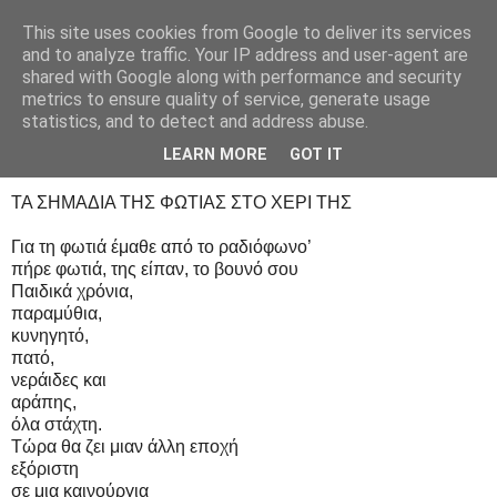
This site uses cookies from Google to deliver its services
Ελένη Γκίκα
and to analyze traffic. Your IP address and user-agent are
shared with Google along with performance and security
metrics to ensure quality of service, generate usage
statistics, and to detect and address abuse.
Παρασκευή 20 Μαΐου 2011
Θέμα κατόπτρου
LEARN MORE
GOT IT
ΤΑ ΣΗΜΑΔΙΑ ΤΗΣ ΦΩΤΙΑΣ ΣΤΟ ΧΕΡΙ ΤΗΣ
Για τη φωτιά έμαθε από το ραδιόφωνο’
πήρε φωτιά, της είπαν, το βουνό σου
Παιδικά χρόνια,
παραμύθια,
κυνηγητό,
πατό,
νεράιδες και
αράπης,
όλα στάχτη.
Τώρα θα ζει μιαν άλλη εποχή
εξόριστη
σε μια καινούργια