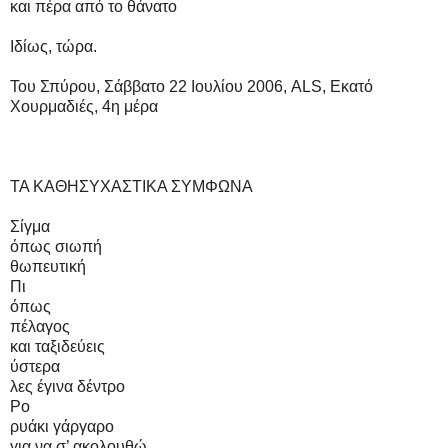
και πέρα από το θάνατο
Ιδίως, τώρα.
Του Σπύρου, Σάββατο 22 Ιουλίου 2006, ALS, Εκατό
Χουρμαδιές, 4η μέρα
ΤΑ ΚΑΘΗΣΥΧΑΣΤΙΚΑ ΣΥΜΦΩΝΑ
Σίγμα
όπως σιωπή
θωπευτική
Πι
όπως
πέλαγος
και ταξιδεύεις
ύστερα
λες έγινα δέντρο
Ρο
ρυάκι γάργαρο
για να σ’ ακολουθώ