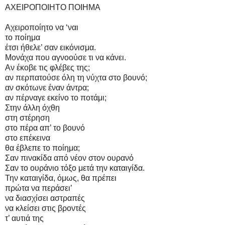
ΑΧΕΙΡΟΠΟΙΗΤΟ ΠΟΙΗΜΑ
Αχειροποίητο να ‘ναι
το ποίημα
έτσι ήθελε’ σαν εικόνισμα.
Μονάχα που αγνοούσε τι να κάνει.
Αν έκοβε τις φλέβες της;
αν περπατούσε όλη τη νύχτα στο βουνό;
αν σκότωνε έναν άντρα;
αν πέρναγε εκείνο το ποτάμι;
Στην άλλη όχθη
στη στέρηση
στο πέρα απ’ το βουνό
στο επέκεινα
θα έβλεπε το ποίημα;
Σαν πινακίδα από νέον στον ουρανό
Σαν το ουράνιο τόξο μετά την καταιγίδα.
Την καταιγίδα, όμως, θα πρέπει
πρώτα να περάσει’
να διασχίσει αστραπές
να κλείσει στις βροντές
τ’ αυτιά της