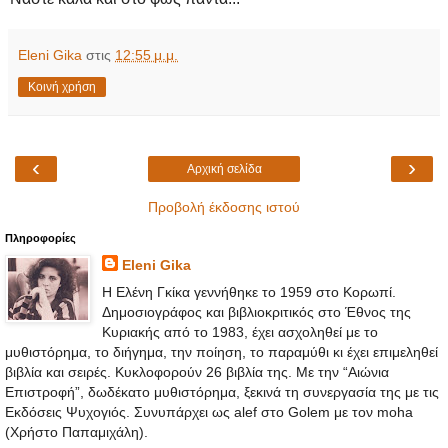
Eleni Gika
στις
12:55 μ.μ.
Κοινή χρήση
‹
›
Αρχική σελίδα
Προβολή έκδοσης ιστού
Πληροφορίες
Eleni Gika
Η Ελένη Γκίκα γεννήθηκε το 1959 στο Κορωπί.
Δημοσιογράφος και βιβλιοκριτικός στο Έθνος της
Κυριακής από το 1983, έχει ασχοληθεί με το
μυθιστόρημα, το διήγημα, την ποίηση, το παραμύθι κι έχει επιμεληθεί
βιβλία και σειρές. Κυκλοφορούν 26 βιβλία της. Με την “Αιώνια
Επιστροφή”, δωδέκατο μυθιστόρημα, ξεκινά τη συνεργασία της με τις
Εκδόσεις Ψυχογιός. Συνυπάρχει ως alef στο Golem με τον moha
(Χρήστο Παπαμιχάλη).