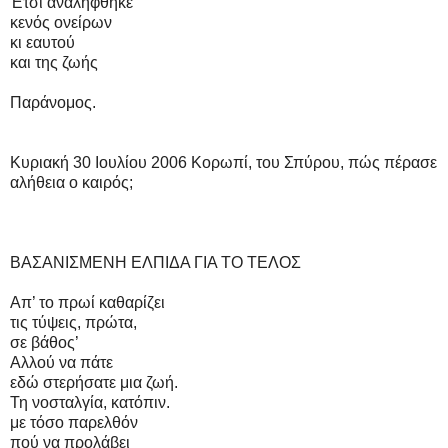
Έτσι αναλήφθηκε
κενός ονείρων
κι εαυτού
και της ζωής
Παράνομος.
Κυριακή 30 Ιουλίου 2006 Κορωπί, του Σπύρου, πώς πέρασε
αλήθεια ο καιρός;
ΒΑΣΑΝΙΣΜΕΝΗ ΕΛΠΙΔΑ ΓΙΑ ΤΟ ΤΕΛΟΣ
Απ’ το πρωί καθαρίζει
τις τύψεις, πρώτα,
σε βάθος’
Αλλού να πάτε
εδώ στερήσατε μια ζωή.
Τη νοσταλγία, κατόπιν.
με τόσο παρελθόν
πού να προλάβει